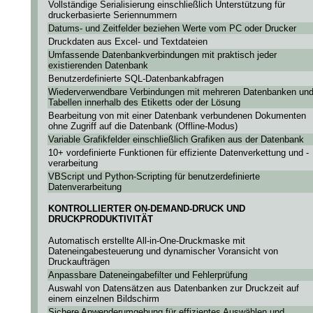
Vollständige Serialisierung einschließlich Unterstützung für
druckerbasierte Seriennummern
Datums- und Zeitfelder beziehen Werte vom PC oder Drucker
Druckdaten aus Excel- und Textdateien
Umfassende Datenbankverbindungen mit praktisch jeder
existierenden Datenbank
Benutzerdefinierte SQL-Datenbankabfragen
Wiederverwendbare Verbindungen mit mehreren Datenbanken un
Tabellen innerhalb des Etiketts oder der Lösung
Bearbeitung von mit einer Datenbank verbundenen Dokumenten
ohne Zugriff auf die Datenbank (Offline-Modus)
Variable Grafikfelder einschließlich Grafiken aus der Datenbank
10+ vordefinierte Funktionen für effiziente Datenverkettung und -
verarbeitung
VBScript und Python-Scripting für benutzerdefinierte
Datenverarbeitung
KONTROLLIERTER ON-DEMAND-DRUCK UND
DRUCKPRODUKTIVITÄT
Automatisch erstellte All-in-One-Druckmaske mit
Dateneingabesteuerung und dynamischer Voransicht von
Druckaufträgen
Anpassbare Dateneingabefilter und Fehlerprüfung
Auswahl von Datensätzen aus Datenbanken zur Druckzeit auf
einem einzelnen Bildschirm
Sichere Anwenderumgebung für effizientes Auswählen und